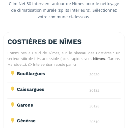
Clim Net 30 intervient autour de Nîmes pour le nettoyage
de climatisation murale (splits intérieurs). Sélectionnez
votre commune ci-dessous.
COSTIÈRES DE NÎMES
Communes au sud de Nîmes, sur le plateau des Costières : un
secteur viticole très accessible (axes rapides vers
Nîmes
, Garons,
Manduel…). 👉 Intervention rapide par ici
Bouillargues

30230
Caissargues

30132
Garons

30128
Générac

30510