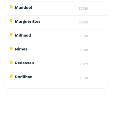
Manduel

30129
Marguerittes

30320
Milhaud

30540
Nîmes

30000
Redessan

30129
Rodilhan

30230
VISTRENQUE
Plaine du Vistre (Vistrenque) : un grand couloir “plat” autour du