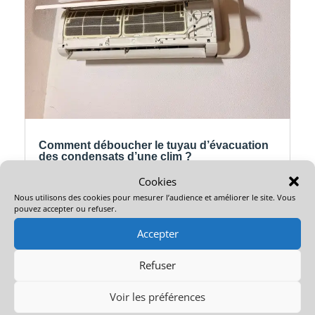
Comment déboucher le tuyau d’évacuation
des condensats d’une clim ?
8/07/2026
|
Conseils climatisation
Cookies
Votre clim coule à l’intérieur, goutte le long du mur
ou laisse apparaître une trace d’humidité sous
Nous utilisons des cookies pour mesurer l’audience et améliorer le site. Vous
pouvez accepter ou refuser.
l’unité murale ? Dans beaucoup de cas, le
problème vient d’une évacuation des condensats
Accepter
bouchée ou d’un bac à condensats encrassé.
Bonne nouvelle : il y a quelques...
Refuser
Voir les préférences