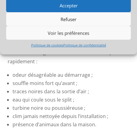
Quand faire nettoyer la
Accepter
climatisation d’une maison ?
Refuser
Le meilleur moment est souvent avant les fortes
Voir les préférences
chaleurs, au printemps ou au début de l’été.
Politique de cookies
Politique de confidentialité
Mais certains signes doivent faire intervenir plus
rapidement :
odeur désagréable au démarrage ;
souffle moins fort qu’avant ;
traces noires dans la sortie d’air ;
eau qui coule sous le split ;
turbine noire ou poussiéreuse ;
clim jamais nettoyée depuis l’installation ;
présence d’animaux dans la maison.