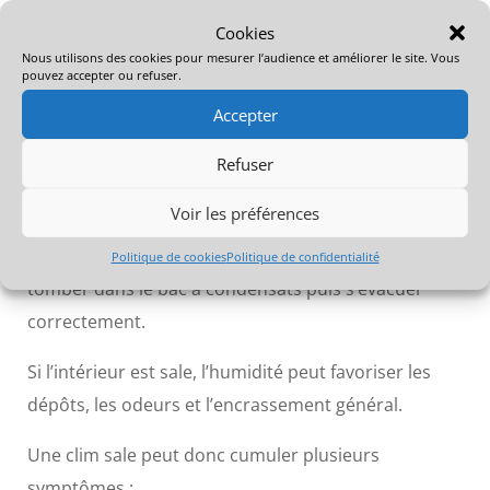
Cookies
Nous utilisons des cookies pour mesurer l’audience et améliorer le site. Vous
pouvez accepter ou refuser.
Accepter
💧 Cause n°4 : l’intérieur de la
clim est humide ou encrassé
Refuser
Voir les préférences
Quand une clim fonctionne en mode froid, elle
produit naturellement de l’eau. Cette eau doit
Politique de cookies
Politique de confidentialité
tomber dans le bac à condensats puis s’évacuer
correctement.
Si l’intérieur est sale, l’humidité peut favoriser les
dépôts, les odeurs et l’encrassement général.
Une clim sale peut donc cumuler plusieurs
symptômes :