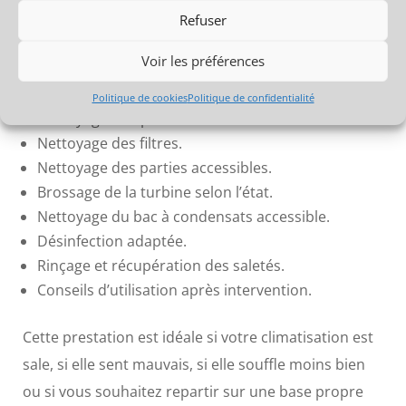
Refuser
La prestation Clim Net 30 concerne le
nettoyage en
profondeur de l’unité intérieure
. Elle vise l’hygiène,
Voir les préférences
la propreté et le confort d’utilisation.
Politique de cookies
Politique de confidentialité
Nettoyage du split intérieur.
Nettoyage des filtres.
Nettoyage des parties accessibles.
Brossage de la turbine selon l’état.
Nettoyage du bac à condensats accessible.
Désinfection adaptée.
Rinçage et récupération des saletés.
Conseils d’utilisation après intervention.
Cette prestation est idéale si votre climatisation est
sale, si elle sent mauvais, si elle souffle moins bien
ou si vous souhaitez repartir sur une base propre