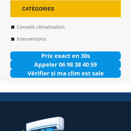
CATÉGORIES
Conseils climatisation
Interventions
Prix exact en 30s
Appeler 06 98 38 40 59
Vérifier si ma clim est sale