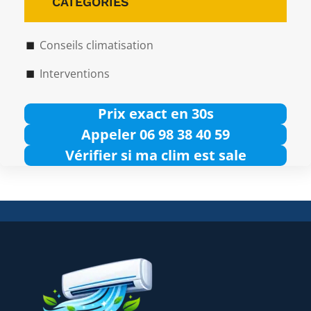
CATÉGORIES
Conseils climatisation
Interventions
Prix exact en 30s
Appeler 06 98 38 40 59
Vérifier si ma clim est sale