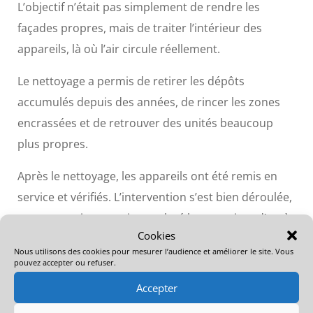
L’objectif n’était pas simplement de rendre les
façades propres, mais de traiter l’intérieur des
appareils, là où l’air circule réellement.
Le nettoyage a permis de retirer les dépôts
accumulés depuis des années, de rincer les zones
encrassées et de retrouver des unités beaucoup
plus propres.
Après le nettoyage, les appareils ont été remis en
service et vérifiés. L’intervention s’est bien déroulée,
sans mauvaise surprise, malgré la contrainte d’accès
Cookies
sur l’une des unités.
Nous utilisons des cookies pour mesurer l’audience et améliorer le site. Vous
pouvez accepter ou refuser.
Ce type de prestation rejoint d’autres interventions
Accepter
réalisées sur Nîmes, comme ce
nettoyage de trois
climatisations dans une maison à Nîmes
ou encore