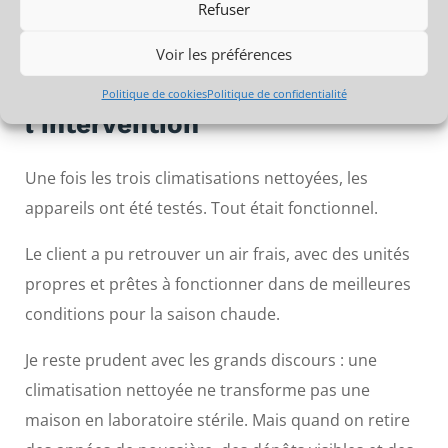
Refuser
ce cas de
seconde unité très sale à Nîmes
.
Voir les préférences
Un air frais retrouvé après
Politique de cookies
Politique de confidentialité
l’intervention
Une fois les trois climatisations nettoyées, les
appareils ont été testés. Tout était fonctionnel.
Le client a pu retrouver un air frais, avec des unités
propres et prêtes à fonctionner dans de meilleures
conditions pour la saison chaude.
Je reste prudent avec les grands discours : une
climatisation nettoyée ne transforme pas une
maison en laboratoire stérile. Mais quand on retire