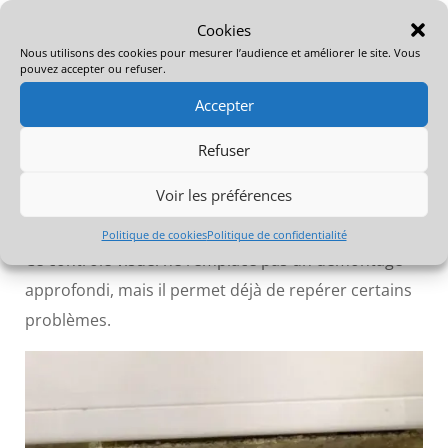
Éteignez la climatisation.
Ouvrez doucement le volet de soufflage.
Cookies
Éclairez le fond de l’unité avec une lampe ou le
Nous utilisons des cookies pour mesurer l’audience et améliorer le site. Vous
pouvez accepter ou refuser.
flash du téléphone.
Observez attentivement la turbine.
Accepter
Recherchez des dépôts gris, noirs ou des petites
Refuser
taches mouchetées.
Vérifiez également si une odeur apparaît au
Voir les préférences
redémarrage.
Politique de cookies
Politique de confidentialité
Ce contrôle visuel ne remplace pas un démontage
approfondi, mais il permet déjà de repérer certains
problèmes.