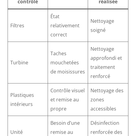
contrôlé
réalisée
État
Nettoyage
Filtres
relativement
soigné
correct
Nettoyage
Taches
approfondi et
Turbine
mouchetées
traitement
de moisissures
renforcé
Contrôle visuel
Nettoyage des
Plastiques
et remise au
zones
intérieurs
propre
accessibles
Besoin d’une
Désinfection
Unité
remise au
renforcée des