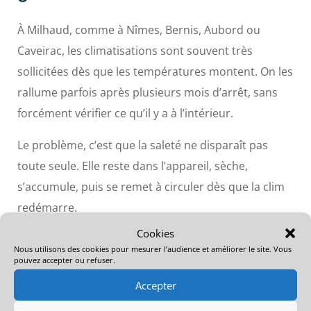
À Milhaud, comme à Nîmes, Bernis, Aubord ou
Caveirac, les climatisations sont souvent très
sollicitées dès que les températures montent. On les
rallume parfois après plusieurs mois d’arrêt, sans
forcément vérifier ce qu’il y a à l’intérieur.
Le problème, c’est que la saleté ne disparaît pas
toute seule. Elle reste dans l’appareil, sèche,
s’accumule, puis se remet à circuler dès que la clim
redémarre.
Cookies
Faire nettoyer ses splits avant l’été permet de
Nous utilisons des cookies pour mesurer l’audience et améliorer le site. Vous
repartir sur une base plus propre. C’est
pouvez accepter ou refuser.
particulièrement intéressant quand la clim n’a
Accepter
jamais été nettoyée, ou quand on ne sait pas depuis