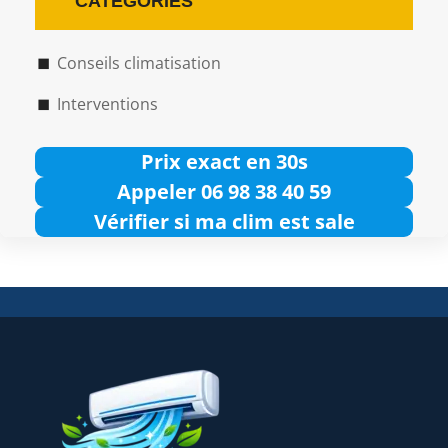
CATÉGORIES
Conseils climatisation
Interventions
Prix exact en 30s
Appeler 06 98 38 40 59
Vérifier si ma clim est sale