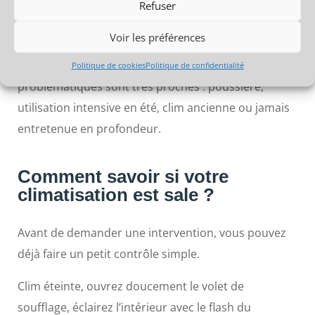
Refuser
combien de temps l’entretien n’a pas été fait.
Voir les préférences
Vous pouvez d’ailleurs consulter la page dédiée au
nettoyage de climatisation à Nîmes
, car les
Politique de cookies
Politique de confidentialité
problématiques sont très proches : poussière,
utilisation intensive en été, clim ancienne ou jamais
entretenue en profondeur.
Comment savoir si votre
climatisation est sale ?
Avant de demander une intervention, vous pouvez
déjà faire un petit contrôle simple.
Clim éteinte, ouvrez doucement le volet de
soufflage, éclairez l’intérieur avec le flash du