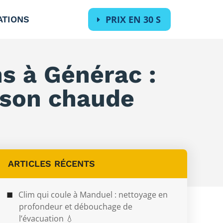
PRIX EN 30 S
ATIONS
s à Générac :
aison chaude
ARTICLES RÉCENTS
Clim qui coule à Manduel : nettoyage en
profondeur et débouchage de
l’évacuation 💧